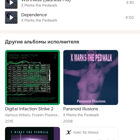
3:30
X Marks the Pedwalk
Dependence
4:00
X Marks the Pedwalk
Другие альбомы исполнителя
Digital Infaction Strike 2
Paranoid Illusions
Various Artists, Frozen Plasma, Reaper, Binary Park, Torul, Agrezzior, The Firm Inc., X Marks the Pedwalk, Vanguard, The Saint P...
X Marks the Pedwalk
2015
2008