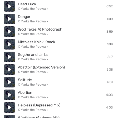
Dead Fuck
6:52
X Marks the Pedwalk
Danger
6:19
X Marks the Pedwalk
(God Takes A) Photograph
3:59
X Marks the Pedwalk
Mirthless Knick Knack
5:19
X Marks the Pedwalk
Scythe and Limbs
3:17
X Marks the Pedwalk
Abattoir (Extended Version)
5:38
X Marks the Pedwalk
Solitude
4:01
X Marks the Pedwalk
Abortion
4:03
X Marks the Pedwalk
Helpless (Depressed Mix)
4:03
X Marks the Pedwalk
Worthless (Sadness Mix)