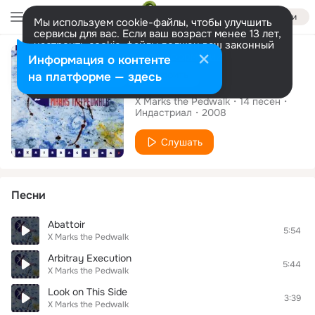
Войти
Мы используем cookie-файлы, чтобы улучшить
сервисы для вас. Если ваш возраст менее 13 лет,
настроить cookie-файлы должен ваш законный
Альбом
представитель.
Больше информации
Информация о контенте
Разрешить все
Настроить
на платформе — здесь
Air Back Trax
X Marks the Pedwalk
14
песен
Индастриал
2008
Слушать
Песни
Abattoir
5:54
X Marks the Pedwalk
Arbitray Execution
5:44
X Marks the Pedwalk
Look on This Side
3:39
X Marks the Pedwalk