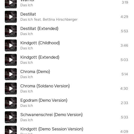
3:19
Das Ich
Destillat
4:29
Das Ich
feat.
Bettina Hirschberger
Destillat (Extended)
5:53
Das Ich
Kindgott (Childhood)
3:46
Das Ich
Kindgott (Extended)
5:03
Das Ich
Chroma (Demo)
5:14
Das Ich
Chroma (Soldano Version)
4:30
Das Ich
Egodram (Demo Version)
2:33
Das Ich
Schwanenschrei (Demo Version)
5:33
Das Ich
Kindgott (Demo Session Version)
4:09