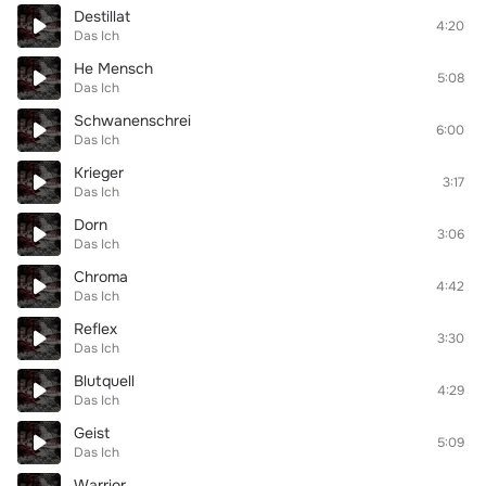
Destillat
4:20
Das Ich
He Mensch
5:08
Das Ich
Schwanenschrei
6:00
Das Ich
Krieger
3:17
Das Ich
Dorn
3:06
Das Ich
Chroma
4:42
Das Ich
Reflex
3:30
Das Ich
Blutquell
4:29
Das Ich
Geist
5:09
Das Ich
Warrior