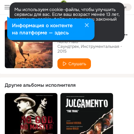
Войти
Мы используем cookie-файлы, чтобы улучшить
сервисы для вас. Если ваш возраст менее 13 лет,
настроить cookie-файлы должен ваш законный
Альбом
представитель.
Больше информации
Информация о контенте
Backlight (Original Motion Picture Soundtrack)
Разрешить все
Настроить
на платформе — здесь
Nuno Malo
Саундтрек
Инструментальная
2015
Слушать
Другие альбомы исполнителя