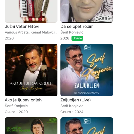
Južni Vetar Hitovi
Da se opet rodim
Various Artists, Kemal Malovčić, Dragana Mirković, Jašar Ahmedovski, Ipče Ahmedovski, Acko Nezirović, Šerif Konjević, Sinan Saki...
Šerif Konjević
2020
2026
Новое
Ako je ljubav grijeh
Zaljubljen (Live)
Šerif Konjević
Serif Konjevic
Сингл
2020
Сингл
2024