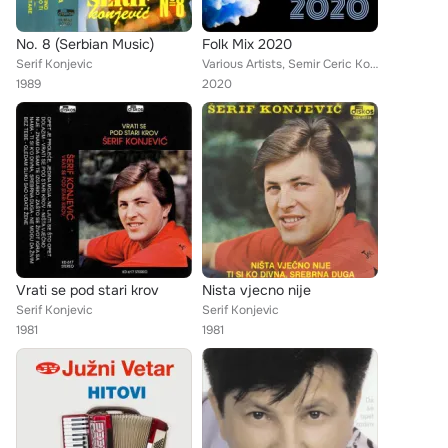
No. 8 (Serbian Music)
Folk Mix 2020
Serif Konjevic
Various Artists, Semir Ceric Koke, Serif Konjevic, Kemal Hasic, Elvira Rahic, Haris Dzinovic, Halid Beslic, Ruza Efendic, Adnan ...
1989
2020
Vrati se pod stari krov
Nista vjecno nije
Serif Konjevic
Serif Konjevic
1981
1981