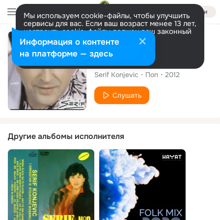
Войти
Мы используем cookie-файлы, чтобы улучшить
сервисы для вас. Если ваш возраст менее 13 лет,
настроить cookie-файлы должен ваш законный
представитель.
Больше информации
Альбом
Информация о контенте
Разрешить все
Настроить
на платформе — здесь
Da Se Opet Rodim
Serif Konjevic
Поп
2012
Слушать
Другие альбомы исполнителя