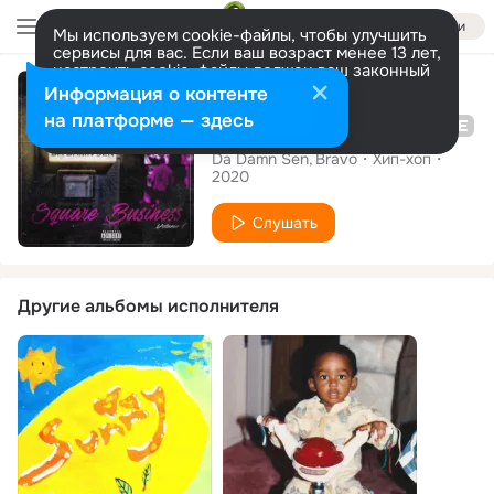
Войти
Мы используем cookie-файлы, чтобы улучшить
сервисы для вас. Если ваш возраст менее 13 лет,
настроить cookie-файлы должен ваш законный
Альбом
представитель.
Больше информации
Информация о контенте
Разрешить все
Настроить
на платформе — здесь
Square Business, Vol. 1
Da Damn Sen
Bravo
Хип-хоп
2020
Слушать
Другие альбомы исполнителя