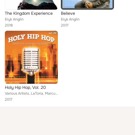
The Kingdom Experience
Believe
Eryk Anglin
Eryk Anglin
2018
2017
Holy Hip Hop, Vol. 20
Various Artists, LaToria, Marcus Anthony, NAK, Tawanna Ross, Ovacee, Minister Blak, Dtroit Reed, S.O.G., Hevn Li Angel feat. 7
2017