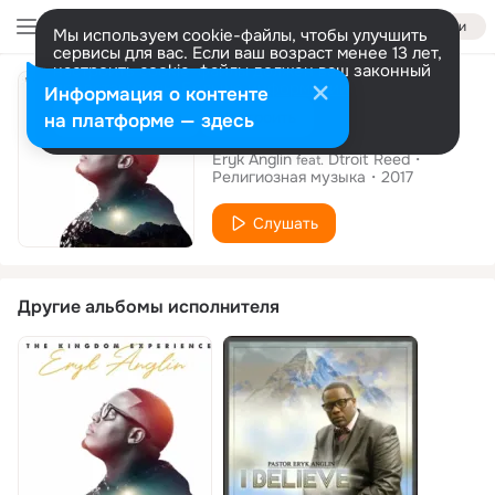
Войти
Мы используем cookie-файлы, чтобы улучшить
сервисы для вас. Если ваш возраст менее 13 лет,
настроить cookie-файлы должен ваш законный
Сингл
представитель.
Больше информации
Информация о контенте
Разрешить все
Настроить
на платформе — здесь
Praise Break Open
Eryk Anglin
Dtroit Reed
feat.
Религиозная музыка
2017
Слушать
Другие альбомы исполнителя