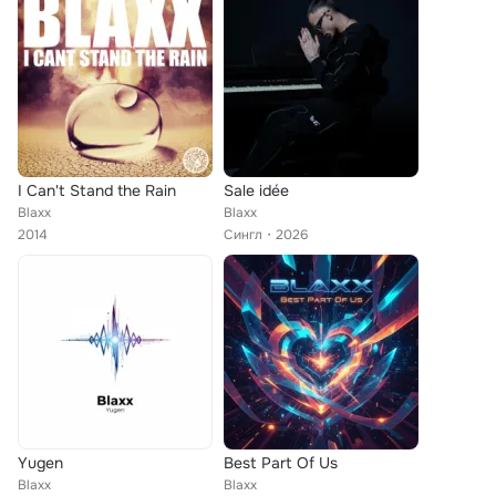
I Can't Stand the Rain
Sale idée
Blaxx
Blaxx
2014
Сингл
2026
Yugen
Best Part Of Us
Blaxx
Blaxx