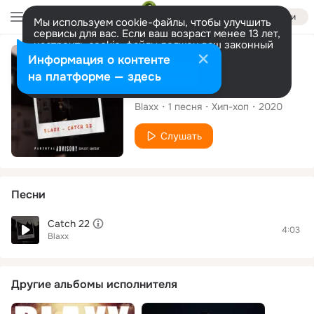
Войти
Мы используем cookie-файлы, чтобы улучшить
сервисы для вас. Если ваш возраст менее 13 лет,
настроить cookie-файлы должен ваш законный
представитель.
Больше информации
Сингл
Информация о контенте
Разрешить все
Настроить
на платформе — здесь
Catch 22
Blaxx
1
песня
Хип-хоп
2020
Слушать
Песни
Catch 22
4:03
Blaxx
Другие альбомы исполнителя