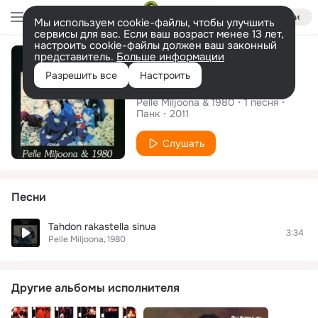
Войти
Мы используем cookie-файлы, чтобы улучшить
сервисы для вас. Если ваш возраст менее 13 лет,
настроить cookie-файлы должен ваш законный
Альбом
представитель.
Больше информации
Разрешить все
Настроить
Viimeinen syksy
Pelle Miljoona & 1980
1
песня
Панк
2011
Слушать
Песни
Tahdon rakastella sinua
3:34
Pelle Miljoona
1980
Другие альбомы исполнителя