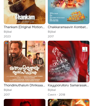
Thankam (Original Motion Picture Soundtrack)
Chakkaramaavin Kombathu (Original Motion Picture Soundtrack)
Bijibal
Bijibal
2023
2017
Thondimuthalum Dhriksaakshiyum (Original Motion Picture Soundtrack)
Kayyoorulloru Samarasakhaavinu - Single
Bijibal
Bijibal
2017
Сингл
2018