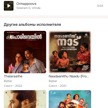
Ormappoove
3:04
Sreeram G
Vrinda
Другие альбомы исполнителя
Thalaraathe
Naadaanithu Naadu (From "Village Cricket Boy")
Bijibal
Bijibal
Сингл
2022
Сингл
2021