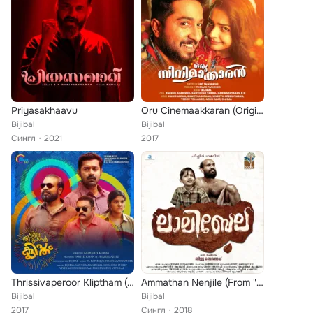
Priyasakhaavu
Oru Cinemaakkaran (Original Motion Picture Soundtrack)
Bijibal
Bijibal
Сингл
2021
2017
Thrissivaperoor Kliptham (Original Motion Picture Soundtrack)
Ammathan Nenjile (From "Lalibela") - Single
Bijibal
Bijibal
2017
Сингл
2018