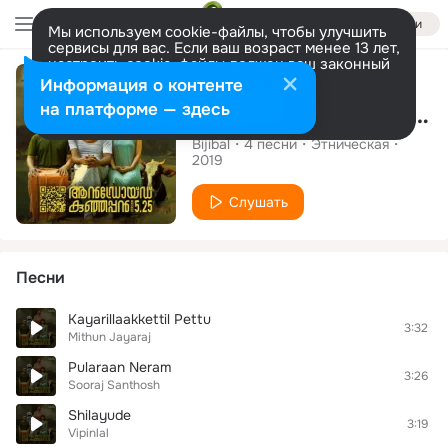
Войти
Мы используем cookie-файлы, чтобы улучшить
сервисы для вас. Если ваш возраст менее 13 лет,
настроить cookie-файлы должен ваш законный
Альбом
представитель.
Больше информации
Информация о контенте
Разрешить все
Настроить
на платформе — здесь
Android Kunjappan Version 5.25 (Original Motion Picture Soundtrack)
Bijibal
4
песни
Этническая
2019
Слушать
Песни
Kayarillaakkettil Pettu
3:32
Mithun Jayaraj
Pularaan Neram
3:26
Sooraj Santhosh
Shilayude
3:19
Vipinlal