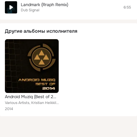
Landmark (Rraph Remix)
6:55
Dub Signal
Другие альбомы исполнителя
Android Muziq (Best of 2014)
Various Artists, Kristian Heikkilä, Contort, Dub Signal, Electric Rescue, Klauz, Alessio Pili, Corvum, Uzb, Doka, D.O.O.M, Doria...
2014