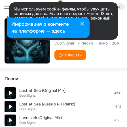
Войти
Мы используем cookie-файлы, чтобы улучшить
сервисы для вас. Если ваш возраст менее 13 лет,
настроить cookie-файлы должен ваш законный
представитель.
Больше информации
Альбом
Информация о контенте
Разрешить все
Настроить
на платформе — здесь
Lost at Sea
Dub Signal
4
песни
Техно
2014
Слушать
Песни
Lost at Sea (Original Mix)
4:50
Dub Signal
Lost at Sea (Alessio Pili Remix)
6:12
Dub Signal
Landmark (Original Mix)
4:25
Dub Signal