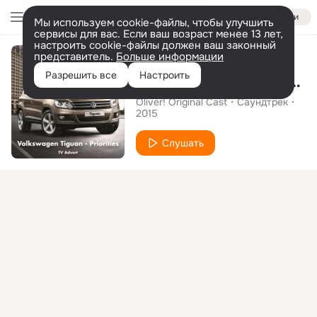
Войти
Мы используем cookie-файлы, чтобы улучшить
сервисы для вас. Если ваш возраст менее 13 лет,
настроить cookie-файлы должен ваш законный
Сингл
представитель.
Больше информации
Разрешить все
Настроить
I'd Do Anything (From the Volkswagen Tiguan: Priorities" T.V. Advert)
Oliver! Original Cast
Саундтрек
2015
Слушать