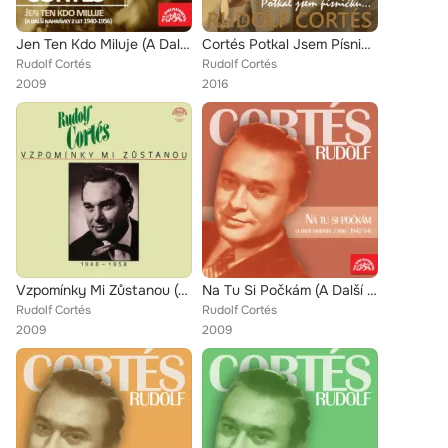
Jen Ten Kdo Miluje (A Další Nahrávky Z Let 1940-1956)
Cortés Potkal Jsem Písničku
Rudolf Cortés
Rudolf Cortés
2009
2016
Vzpomínky Mi Zůstanou (Pův.Lp + Bonusy Z Let 1948-1958)
Na Tu Si Počkám (A Další Nahrávky Z Let 1942-1954)
Rudolf Cortés
Rudolf Cortés
2009
2009