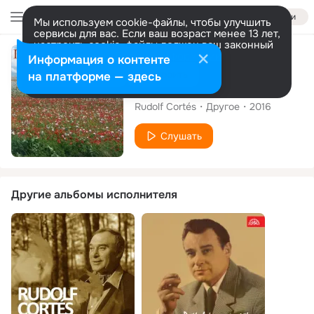
Войти
Мы используем cookie-файлы, чтобы улучшить
сервисы для вас. Если ваш возраст менее 13 лет,
настроить cookie-файлы должен ваш законный
представитель.
Больше информации
Сингл
Информация о контенте
Разрешить все
Настроить
на платформе — здесь
Moje Milá
Rudolf Cortés
Другое
2016
Слушать
Другие альбомы исполнителя