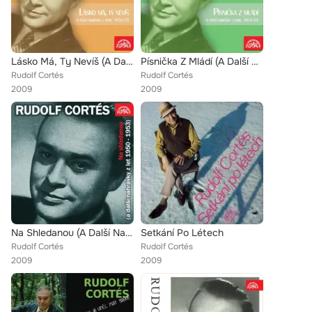
Lásko Má, Ty Nevíš (A Další Nahrávky Z Roku 1956-1957)
Písnička Z Mládí (A Další Nahrávky Z Let 1954-1956)
Rudolf Cortés
Rudolf Cortés
2009
2009
Na Shledanou (A Další Nahrávky Z Let 1950-1953)
Setkání Po Létech
Rudolf Cortés
Rudolf Cortés
2009
2009