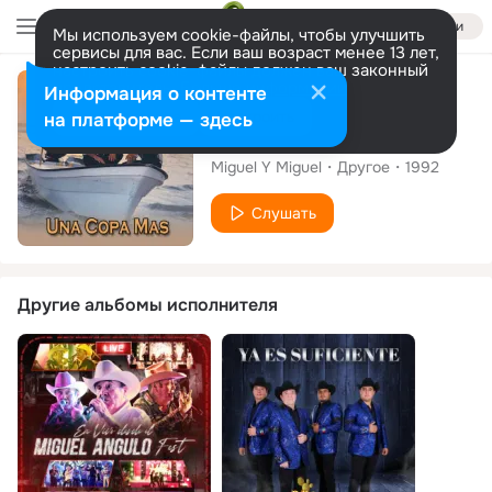
Войти
Мы используем cookie-файлы, чтобы улучшить
сервисы для вас. Если ваш возраст менее 13 лет,
настроить cookie-файлы должен ваш законный
представитель.
Больше информации
Альбом
Информация о контенте
Разрешить все
Настроить
на платформе — здесь
Una Copa Más
Miguel Y Miguel
Другое
1992
Слушать
Другие альбомы исполнителя