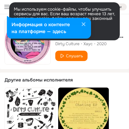
Войти
Мы используем cookie-файлы, чтобы улучшить
сервисы для вас. Если ваш возраст менее 13 лет,
настроить cookie-файлы должен ваш законный
представитель.
Больше информации
Альбом
Информация о контенте
Разрешить все
Настроить
на платформе — здесь
I'll Lead Them Over To Your Eyes
Dirty Culture
Хаус
2020
Слушать
Другие альбомы исполнителя