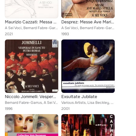
Maurizio Cazzati: Messa e salmi per li defonti
Desprez: Messe Ave Maris Stella (Motets à la vierge)
A Sei Voci, Bernard Fabre-Garrus
A Sei Voci, Bernard Fabre-Garrus
2021
1993
Niccolo Jommelli: Vesperare in sancto petro Romae
Exsultate Jubilate
Bernard Fabre-Garrus, A Sei Voci
Various Artists, Lisa Beckley, Oxford Camerata, Jeremy Summerly, Brigitte Lesne, Discantus, Rinaldo Alessandrini, Bertini Rossan...
1996
2001