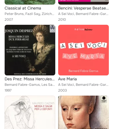
Classical at Cinema
Bencini: Vesperae Beatae Virginis In Sancto Petro Romae
Peter Bruns, Fazil Say, Züricher KammerOrchester, Howard Griffiths, Jeno Jando, Antoni Wit, Polish National Radio Symphony, A Se...
A Sei Voci, Bernard Fabre-Garrus
2007
2010
Des Prez: Missa Hercules Dux Ferrariae
Ave Maria
Bernard Fabre-Garrus, Les Saqueboutiers de Toulouse, Maîtrise Notre-Dame de Paris
A Sei Voci, Bernard Fabre-Garrus
1997
2003