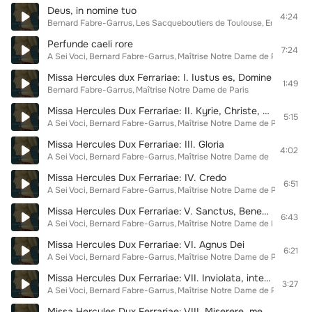
Deus, in nomine tuo
4:24
Bernard Fabre-Garrus
Les Sacqueboutiers de Toulouse
Ensemble L
Perfunde caeli rore
7:24
A Sei Voci
Bernard Fabre-Garrus
Maîtrise Notre Dame de Paris
Les 
Missa Hercules dux Ferrariae: I. Iustus es, Domine
1:49
Bernard Fabre-Garrus
Maîtrise Notre Dame de Paris
Missa Hercules Dux Ferrariae: II. Kyrie, Christe, Kyrie
5:15
A Sei Voci
Bernard Fabre-Garrus
Maîtrise Notre Dame de Paris
Les 
Missa Hercules Dux Ferrariae: III. Gloria
4:02
A Sei Voci
Bernard Fabre-Garrus
Maîtrise Notre Dame de Paris
Les 
Missa Hercules Dux Ferrariae: IV. Credo
6:51
A Sei Voci
Bernard Fabre-Garrus
Maîtrise Notre Dame de Paris
Les 
Missa Hercules Dux Ferrariae: V. Sanctus, Benedictus
6:43
A Sei Voci
Bernard Fabre-Garrus
Maîtrise Notre Dame de Paris
Les 
Missa Hercules Dux Ferrariae: VI. Agnus Dei
6:21
A Sei Voci
Bernard Fabre-Garrus
Maîtrise Notre Dame de Paris
Les 
Missa Hercules Dux Ferrariae: VII. Inviolata, integra, et casta es Maria
3:27
A Sei Voci
Bernard Fabre-Garrus
Maîtrise Notre Dame de Paris
Missa Hercules Dux Ferrariae: VIII. Miserere, mei deus