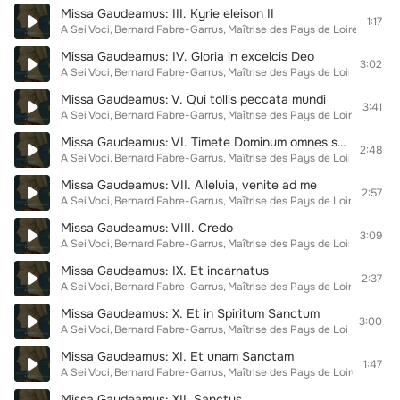
Missa Gaudeamus: III. Kyrie eleison II
1:17
A Sei Voci
Bernard Fabre-Garrus
Maîtrise des Pays de Loire
Missa Gaudeamus: IV. Gloria in excelcis Deo
3:02
A Sei Voci
Bernard Fabre-Garrus
Maîtrise des Pays de Loire
Missa Gaudeamus: V. Qui tollis peccata mundi
3:41
A Sei Voci
Bernard Fabre-Garrus
Maîtrise des Pays de Loire
Missa Gaudeamus: VI. Timete Dominum omnes sancti ejus
2:48
A Sei Voci
Bernard Fabre-Garrus
Maîtrise des Pays de Loire
Missa Gaudeamus: VII. Alleluia, venite ad me
2:57
A Sei Voci
Bernard Fabre-Garrus
Maîtrise des Pays de Loire
Missa Gaudeamus: VIII. Credo
3:09
A Sei Voci
Bernard Fabre-Garrus
Maîtrise des Pays de Loire
Missa Gaudeamus: IX. Et incarnatus
2:37
A Sei Voci
Bernard Fabre-Garrus
Maîtrise des Pays de Loire
Missa Gaudeamus: X. Et in Spiritum Sanctum
3:00
A Sei Voci
Bernard Fabre-Garrus
Maîtrise des Pays de Loire
Missa Gaudeamus: XI. Et unam Sanctam
1:47
A Sei Voci
Bernard Fabre-Garrus
Maîtrise des Pays de Loire
Missa Gaudeamus: XII. Sanctus