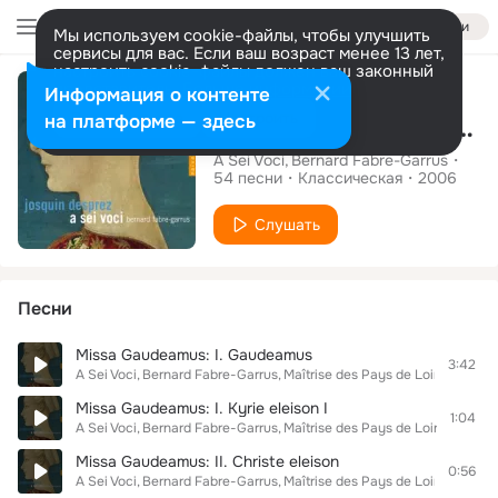
Войти
Мы используем cookie-файлы, чтобы улучшить
сервисы для вас. Если ваш возраст менее 13 лет,
настроить cookie-файлы должен ваш законный
Альбом
представитель.
Больше информации
Информация о контенте
Разрешить все
Настроить
на платформе — здесь
Josquin Desprez, Vol. 2
A Sei Voci
Bernard Fabre-Garrus
54
песни
Классическая
2006
Слушать
Песни
Missa Gaudeamus: I. Gaudeamus
3:42
A Sei Voci
Bernard Fabre-Garrus
Maîtrise des Pays de Loire
Missa Gaudeamus: I. Kyrie eleison I
1:04
A Sei Voci
Bernard Fabre-Garrus
Maîtrise des Pays de Loire
Missa Gaudeamus: II. Christe eleison
0:56
A Sei Voci
Bernard Fabre-Garrus
Maîtrise des Pays de Loire