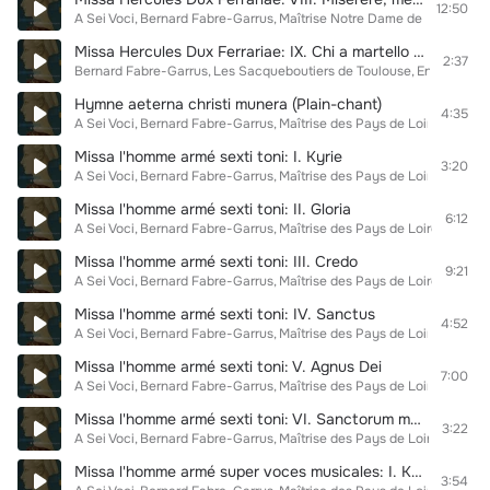
12:50
A Sei Voci
Bernard Fabre-Garrus
Maîtrise Notre Dame de Paris
Missa Hercules Dux Ferrariae: IX. Chi a martello dio gl'il toglia
2:37
Bernard Fabre-Garrus
Les Sacqueboutiers de Toulouse
Ensemble L
Hymne aeterna christi munera (Plain-chant)
4:35
A Sei Voci
Bernard Fabre-Garrus
Maîtrise des Pays de Loire
Missa l'homme armé sexti toni: I. Kyrie
3:20
A Sei Voci
Bernard Fabre-Garrus
Maîtrise des Pays de Loire
Missa l'homme armé sexti toni: II. Gloria
6:12
A Sei Voci
Bernard Fabre-Garrus
Maîtrise des Pays de Loire
Missa l'homme armé sexti toni: III. Credo
9:21
A Sei Voci
Bernard Fabre-Garrus
Maîtrise des Pays de Loire
Missa l'homme armé sexti toni: IV. Sanctus
4:52
A Sei Voci
Bernard Fabre-Garrus
Maîtrise des Pays de Loire
Missa l'homme armé sexti toni: V. Agnus Dei
7:00
A Sei Voci
Bernard Fabre-Garrus
Maîtrise des Pays de Loire
Missa l'homme armé sexti toni: VI. Sanctorum meritis "Hymne des martyrs"
3:22
A Sei Voci
Bernard Fabre-Garrus
Maîtrise des Pays de Loire
Missa l'homme armé super voces musicales: I. Kyrie
3:54