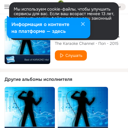
Войти
Мы используем cookie-файлы, чтобы улучшить
сервисы для вас. Если ваш возраст менее 13 лет,
настроить cookie-файлы должен ваш законный
представитель.
Больше информации
Альбом
Информация о контенте
Разрешить все
Настроить
на платформе — здесь
The Karaoke Channel - Sing Be Young, Be Foolish, Be Happy Like Sonia
The Karaoke Channel
Поп
2015
Слушать
Другие альбомы исполнителя