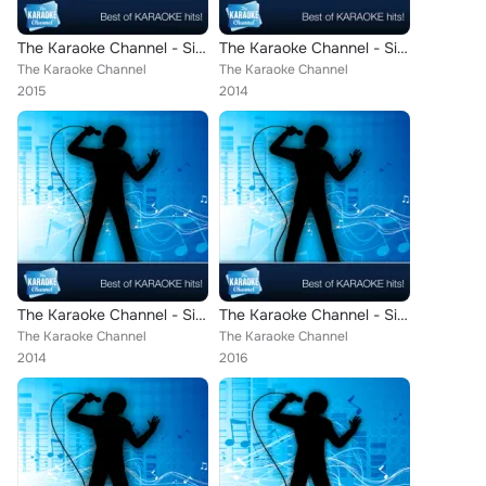
The Karaoke Channel - Sing Nothing's Gonna Change My Love for You Like Glenn Medeiros
The Karaoke Channel - Sing a Matter of Trust Like Billy Joel
The Karaoke Channel
The Karaoke Channel
2015
2014
The Karaoke Channel - Sing Top Hits of 2009
The Karaoke Channel - Sing Tennis Court Like Lorde
The Karaoke Channel
The Karaoke Channel
2014
2016