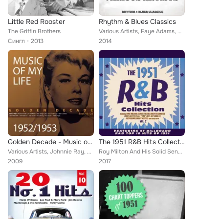
Little Red Rooster
Rhythm & Blues Classics
The Griffin Brothers
Various Artists, Faye Adams, Annisteen Allen, Varetta Dillard, Jesse & Marvin, Big Mama Thornton, Jimmy Nelson, Tiny Bradshaw, L...
Сингл
2013
2014
Golden Decade - Music of My Life (Vol. 10)
The 1951 R&B Hits Collection, Vol. 2
Various Artists, Johnnie Ray, Jo Stafford, Mantovani & His Orchestra, Ray Price, Bill Haley & His Comets, Carl Smith, Tony Marti...
Roy Milton And His Solid Senders, B B King, Griffin Brothers, Joe Turner, Roy Milton, Tommy Edwards, Tab Smith (His Famous Alto ...
2009
2017