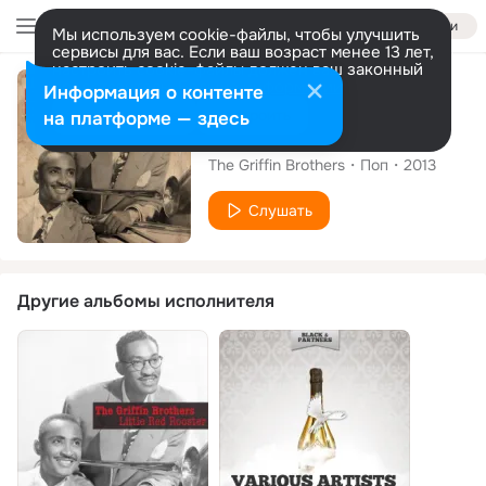
Войти
Мы используем cookie-файлы, чтобы улучшить
сервисы для вас. Если ваш возраст менее 13 лет,
настроить cookie-файлы должен ваш законный
представитель.
Больше информации
Сингл
Информация о контенте
Разрешить все
Настроить
на платформе — здесь
Weepin' and Cryin'
The Griffin Brothers
Поп
2013
Слушать
Другие альбомы исполнителя