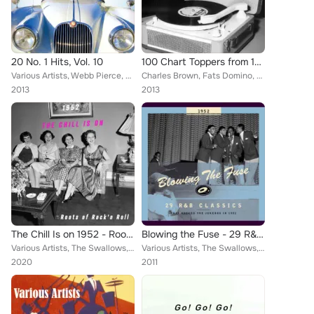
20 No. 1 Hits, Vol. 10
100 Chart Toppers from 1951
Various Artists, Webb Pierce, Perry Como, Jimmy Forest, Jim Reeves, Tommy Brown & The Griffin Brothers, Les Paul & Mary Ford, Gu...
Charles Brown, Fats Domino, John Greer, Lowell Fulson, BILL HALEY & THE SADDLEMEN, Hank Williams, James Wayne, Jimmy Nelson, Dom...
2013
2013
The Chill Is on 1952 - Roots of Rock'n Roll
Blowing the Fuse - 29 R&B Classics That Rocked the Jukebox in 1952
Various Artists, The Swallows, Ruth Brown, Varetta Dillard, Roscoe Gordon, Dinah Washington, Tiny Bradshaw, Marie Adams, Elmore ...
Various Artists, The Swallows, Ruth Brown, Varetta Dillard, Roscoe Gordon, The Four Blazes, Dinah Washington, Tiny Bradshaw, Mar...
2020
2011