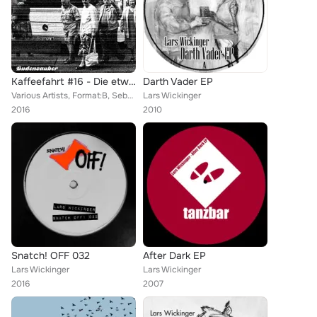
Kaffeefahrt #16 - Die etwas andere elektronische Reise
Darth Vader EP
Various Artists, Format:B, Sebastian Phillip, Muovo, Teki&Rauzi, Stefan Hendry, Max Schaefer, Hanne & Lore, Mirco Niemeier, Kare...
Lars Wickinger
2016
2010
Snatch! OFF 032
After Dark EP
Lars Wickinger
Lars Wickinger
2016
2007