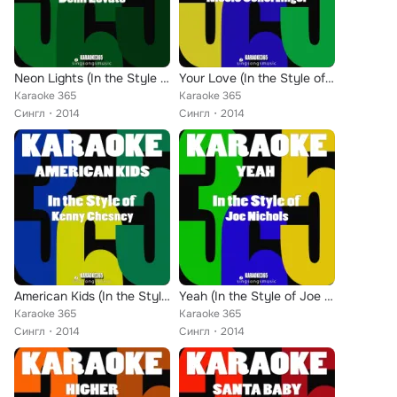
Neon Lights (In the Style of Demi Lovato) [Karaoke Version] - Single
Your Love (In the Style of Nicole Scherzinger) [Karaoke Version] - Single
Karaoke 365
Karaoke 365
Сингл
2014
Сингл
2014
American Kids (In the Style of Kenny Chesney) [Karaoke Instrumental Version] - Single
Yeah (In the Style of Joe Nichols) [Karaoke Version] - Single
Karaoke 365
Karaoke 365
Сингл
2014
Сингл
2014