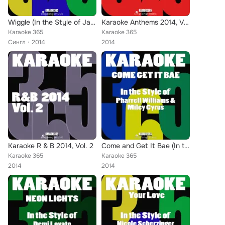
Wiggle (In the Style of Jason Derulo & Snoop Dogg) [Karaoke Version] - Single
Karaoke Anthems 2014, Vol. 1
Karaoke 365
Karaoke 365
Сингл
2014
2014
Karaoke R & B 2014, Vol. 2
Come and Get It Bae (In the Style of Pharrell Williams & Miley Cyrus) [Karaoke Version] - Single
Karaoke 365
Karaoke 365
2014
2014