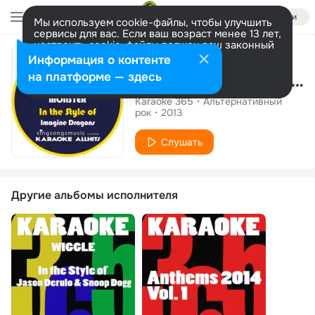
Войти
Мы используем cookie-файлы, чтобы улучшить
сервисы для вас. Если ваш возраст менее 13 лет,
настроить cookie-файлы должен ваш законный
Сингл
представитель.
Больше информации
Информация о контенте
Разрешить все
Настроить
на платформе — здесь
Monster (In the Style of Imagine Dragons) [Karaoke Instrumental Version] - Single
Karaoke 365
Альтернативный
рок
2013
Слушать
Другие альбомы исполнителя