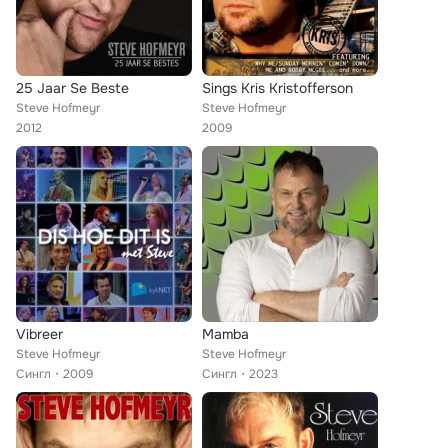
25 Jaar Se Beste
Sings Kris Kristofferson
Steve Hofmeyr
Steve Hofmeyr
2012
2009
Vibreer
Mamba
Steve Hofmeyr
Steve Hofmeyr
Сингл
2009
Сингл
2023