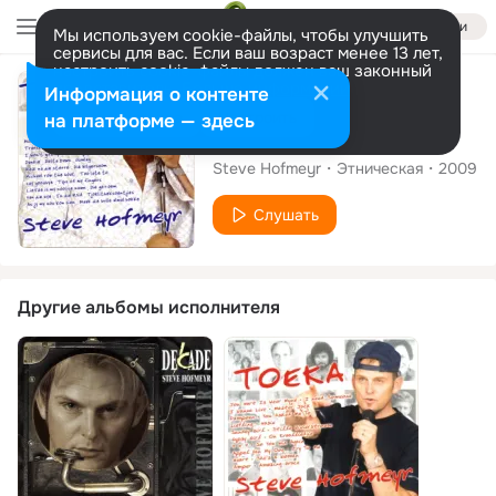
Войти
Мы используем cookie-файлы, чтобы улучшить
сервисы для вас. Если ваш возраст менее 13 лет,
настроить cookie-файлы должен ваш законный
представитель.
Больше информации
Альбом
Информация о контенте
Разрешить все
Настроить
на платформе — здесь
Toeka Vol.2
Steve Hofmeyr
Этническая
2009
Слушать
Другие альбомы исполнителя