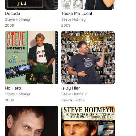
Decade
Toeka Ma Local
Steve Hofmeyr
Steve Hofmeyr
2009
2009
No Hero
Is Jy Hier
Steve Hofmeyr
Steve Hofmeyr
2009
Сингл
2022