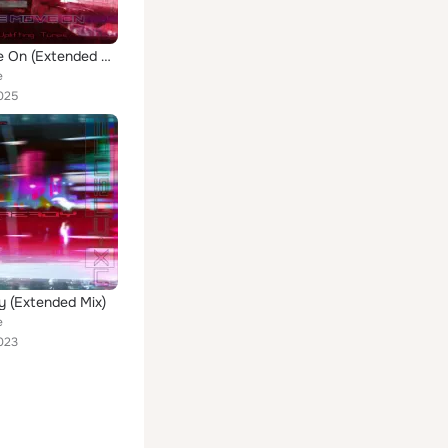
We Move On (Extended Mix)
e
025
 (Extended Mix)
e
023