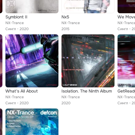
Symbiont II
Nx5
NX-Trance
NX-Trance
NX-Tranc
Сингл
2020
2015
Сингл
2
What's All About
Isolation. The Ninth Album
GetReady
NX-Trance
NX-Trance
NX-Tranc
Сингл
2020
2020
Сингл
2