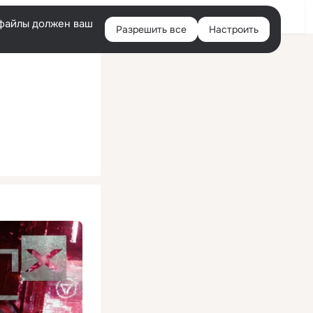
Помощь
Войти
й
e-файлы должен ваш
Разрешить все
Настроить
Правая
колонка