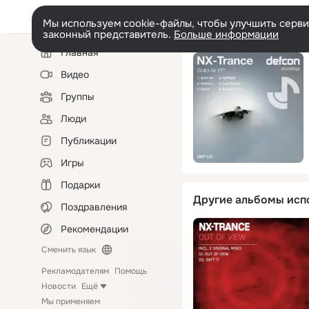
Мы используем cookie-файлы, чтобы улучшить сервис
законный представитель.
Больше информации
Левая
Главная
колонка
Видео
Группы
Люди
Публикации
Игры
Подарки
Другие альбомы исп
Поздравления
Рекомендации
Сменить язык
Рекламодателям
Помощь
Новости
Ещё
Мы применяем