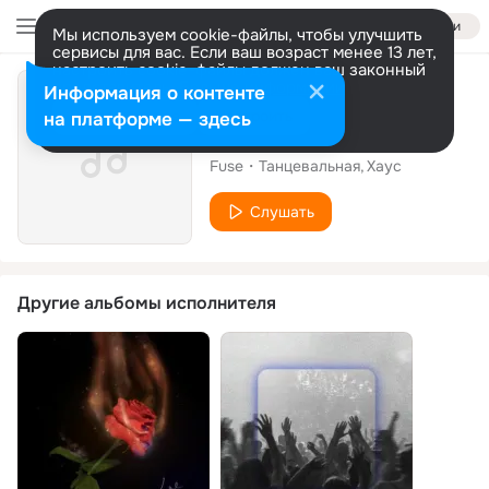
Войти
Мы используем cookie-файлы, чтобы улучшить
сервисы для вас. Если ваш возраст менее 13 лет,
настроить cookie-файлы должен ваш законный
представитель.
Больше информации
Сингл
Информация о контенте
Разрешить все
Настроить
на платформе — здесь
Bring Out The Love
Fuse
Танцевальная
Хаус
Слушать
Другие альбомы исполнителя