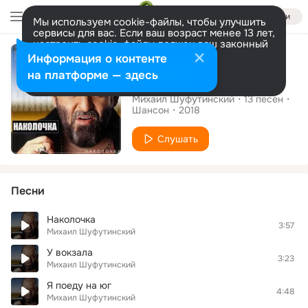
Войти
Мы используем cookie-файлы, чтобы улучшить
сервисы для вас. Если ваш возраст менее 13 лет,
настроить cookie-файлы должен ваш законный
Альбом
представитель.
Больше информации
Информация о контенте
Разрешить все
Настроить
на платформе — здесь
Наколочка
Михаил Шуфутинский
13
песен
Шансон
2018
Слушать
Песни
Наколочка
3:57
Михаил Шуфутинский
У вокзала
3:23
Михаил Шуфутинский
Я поеду на юг
4:48
Михаил Шуфутинский