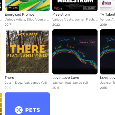
Energised Promos
Maelstrom
Tv Talen
Various Artists, Gerald Patrick Flood /Nick Simon, Gabriel Gould-Davies /Nick Simon, Luke Joshua Masih /Nick Simon
Various Artists, Elliot Alderson, Skip Armstrong, Ben Sumner, George Alexander, Rich Mahogany, Austin Fray, Glenn Herweijer, Sha...
Various Artists, Jochen Flach, Skip Armstrong, Mikael Sagulin, Ian Livingstone, Jamie Salisbury, Devesh Sodha, Eyal Goldshtein, ...
2017
2022
2019
There
Love Love Love
Love Lo
Catz 'n Dogz feat. James Yuill
Jackson feat. James Yuill
Jackson fe
2019
2015
2015