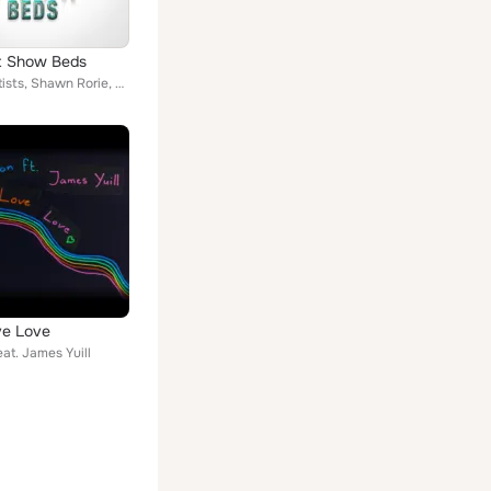
t Show Beds
Various Artists, Shawn Rorie, Christian Lundberg, Devin Hoffman, Sean Walsh, Elliot Alderson, Dr Steven Trip, Michael Armstrong,...
ve Love
at. James Yuill