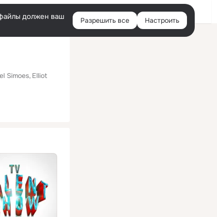
Помощь
Войти
й
e-файлы должен ваш
Разрешить все
Настроить
Правая
колонка
el Simoes
Elliot