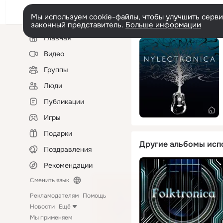
Мы используем cookie-файлы, чтобы улучшить сервис
законный представитель.
Больше информации
Левая
Главная
колонка
Видео
Группы
Люди
Публикации
Игры
Подарки
Другие альбомы исп
Поздравления
Рекомендации
Сменить язык
Рекламодателям
Помощь
Новости
Ещё
Мы применяем