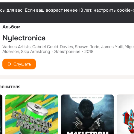
Русски
ы для вас. Если ваш возраст менее 13 лет, настроить cooki
Альбом
Nylectronica
Various Artists
Gabriel Gould-Davies
Shawn Rorie
James Yuill
Migu
Alderson
Skip Armstrong
Электронная
2018
Слушать
олнителя