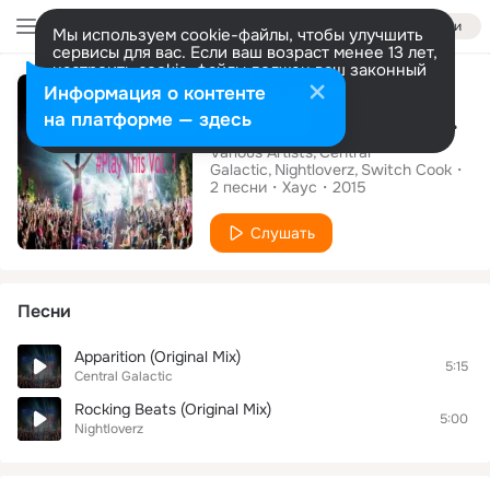
Войти
Мы используем cookie-файлы, чтобы улучшить
сервисы для вас. Если ваш возраст менее 13 лет,
настроить cookie-файлы должен ваш законный
Альбом
представитель.
Больше информации
Информация о контенте
Royal Music Paris #play This Vol. 1
Разрешить все
Настроить
на платформе — здесь
Various Artists
Central
Galactic
Nightloverz
Switch Cook
2
песни
Хаус
2015
Слушать
Песни
Apparition (Original Mix)
5:15
Central Galactic
Rocking Beats (Original Mix)
5:00
Nightloverz