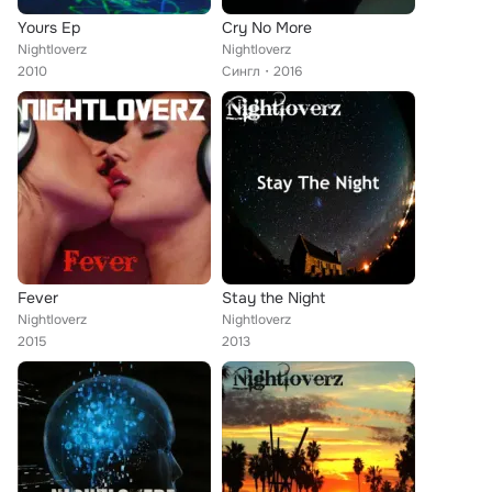
Yours Ep
Cry No More
Nightloverz
Nightloverz
2010
Сингл
2016
Fever
Stay the Night
Nightloverz
Nightloverz
2015
2013