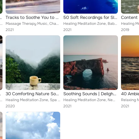
axing Melodies | Instant Deep Sleep
Tracks to Soothe You to Calm Down
50 Soft Recordings for Sleep and Chilling Out
Internal Yoga, Healing Meditation Zone, Bedtime Baby
Massage Therapy Music, Chakra Meditation Universe, Healing Meditation Zone
Healing Meditation Zone, Baby Sleep Music, Musica Reiki
2021
2021
2019
 and Meditation
30 Comforting Nature Sounds for Meditation
Soothing Sounds | Delightful Serenity
herapy Music, Healing Meditation Zone, Rain Storm Sample Library
Healing Meditation Zone, Spa Zen, Spa Music Relaxation
Healing Meditation Zone, Newborn Babies Natural White Noise, Gentle Rain Makers
2020
2021
2021