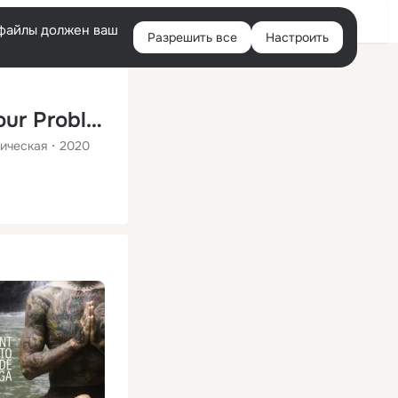
Помощь
Войти
й
e-файлы должен ваш
Разрешить все
Настроить
Правая
колонка
Blissful State of Meditation - Forget Your Problems and Let Your Mind Rest from Intrusive Thoughts During Deep Meditation Traini...
ическая
2020