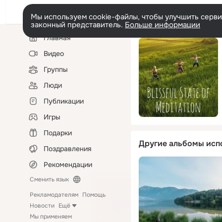
Мы используем cookie-файлы, чтобы улучшить сервис
законный представитель.
Больше информации
Левая
Главная
колонка
Видео
Группы
Люди
Публикации
Игры
Подарки
Другие альбомы исп
Поздравления
Рекомендации
Сменить язык
Рекламодателям
Помощь
Новости
Ещё
Мы применяем