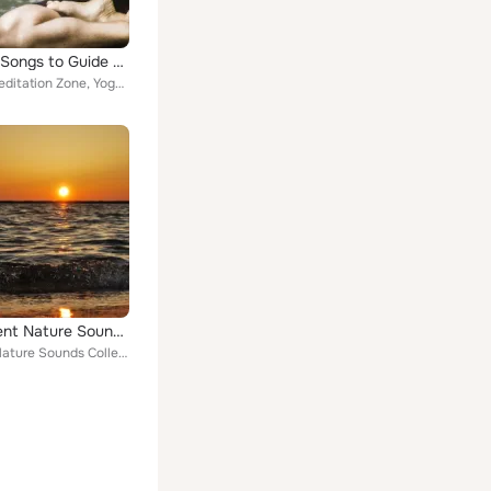
Content Songs to Guide Yoga – Yoga Training, Deep Relax, Meditation, Pure Mind, Music for Body, Inner Balance, Zen Lounge
Healing Meditation Zone, Yoga Sounds
40 Ambient Nature Sounds for Relaxation & Meditation Focus
Relaxing Nature Sounds Collection, Healing Meditation Zone, Natural Rain Sounds for Sleeping