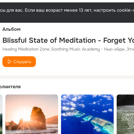
Русски
ы для вас. Если ваш возраст менее 13 лет, настроить cooki
Альбом
Healing Meditation Zone
Soothing Music Academy
Нью-эйдж
Этн
Слушать
олнителя