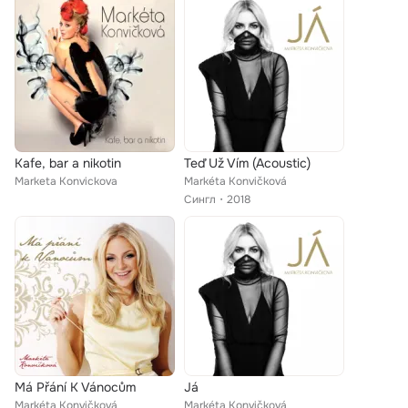
Kafe, bar a nikotin
Teď Už Vím (Acoustic)
Marketa Konvickova
Markéta Konvičková
Сингл
2018
Má Přání K Vánocům
Já
Markéta Konvičková
Markéta Konvičková