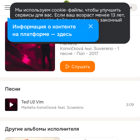
Войти
Мы используем cookie-файлы, чтобы улучшить
сервисы для вас. Если ваш возраст менее 13 лет,
настроить cookie-файлы должен ваш законный
Сингл
представитель.
Больше информации
Информация о контенте
Teď Už Vím
Разрешить все
Настроить
на платформе — здесь
Markéta
Konvičková
Suvereno
1
feat.
песня
Поп
2017
Слушать
Песни
Teď Už Vím
3:09
Markéta Konvičková
feat.
Suvereno
Другие альбомы исполнителя