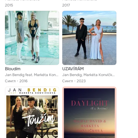
2015
2017
Bloudím
UZAVÍRÁM
Jan Bendig feat. Markéta Konvičková
Jan Bendig, Markéta Konvičková
Сингл
2016
Сингл
2023