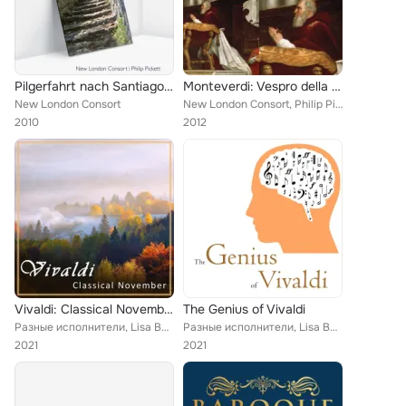
Pilgerfahrt nach Santiago (Audior)
Monteverdi: Vespro della Beata Vergine 1610
New London Consort
New London Consort, Philip Pickett
2010
2012
Vivaldi: Classical November
The Genius of Vivaldi
Разные исполнители, Lisa Beznosiuk, Timothy Brown, Stanley Ritchie, The English Concert, Michael Laird, Michael Chance, Michel S...
Разные исполнители, Lisa Beznosiuk, Timothy Brown, Stanley Ritchie, The English Concert, Michael Laird, Michael Chance, Michel S...
2021
2021