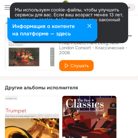
Войти
Мы используем cookie-файлы, чтобы улучшить
сервисы для вас. Если ваш возраст менее 13 лет,
настроить cookie-файлы должен ваш законный
Альбом
представитель.
Больше информации
Информация о контенте
Telemann: Recorder Concertos
Разрешить все
Настроить
на платформе — здесь
Philip Pickett
Mark Levy
New
London Consort
Классическая
2008
Слушать
Другие альбомы исполнителя