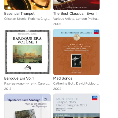
Essential Trumpet
The Best Classics...Ever !
Crispian Steele-Perkins/City of London Baroque Sinfonia/Richard Hickox, John Wilbraham/Academy of St Martin-in-the-Fields/Sir Ne...
Various Artists, London Philharmonic Choir/London Philharmonic Orchestra/Franz Welser-Möst, Stephen Cleobury, Cécile Ousset, Jul...
2005
Baroque Era Vol.1
Mad Songs
Разные исполнители, Carolyn Watkinson, Paul Elliott, Julia Gooding, Frank Kelly, Joy Roberts, David Thomas, Patrizia Kwella, Hel...
Catherine Bott, David Roblou, Tom Finucane, Mark Levy, Paula Chateauneuf, Anthony Pleeth
2014
2004