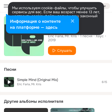
Войти
Мы используем cookie-файлы, чтобы улучшить
сервисы для вас. Если ваш возраст менее 13 лет,
настроить cookie-файлы должен ваш законный
Сингл
представитель.
Больше информации
Информация о контенте
Разрешить все
Настроить
на платформе — здесь
Simple Mind
Eric Faria
Mr. Kris
1
песня
Хаус
2019
Слушать
Песни
Simple Mind (Original Mix)
6:15
Eric Faria
Mr. Kris
Другие альбомы исполнителя