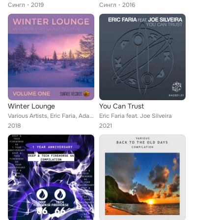
Сингл
2019
Сингл
2016
Winter Lounge
You Can Trust
Various Artists, Eric Faria, Adani & Wolf, Ignacio, Oded Nir, Meital De Razon, Steven Stone, Jorge Araujo, Marc Evans, Asi Tal f...
Eric Faria feat. Joe Silveira
2018
2021