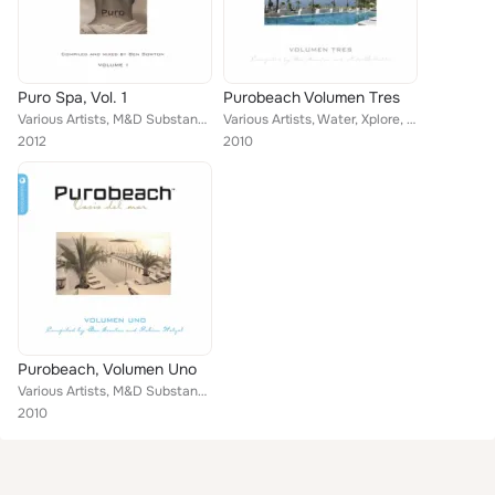
Puro Spa, Vol. 1
Purobeach Volumen Tres
Various Artists, M&D Substance, Mirage of Deep, Art Demoir, Xplore, Sebastian Strzesniewski, Can Value, The Charlie North Michae...
Various Artists, Water, Xplore, Ranu Raraku, Merge Of Equals, Eddie Silverton, The Charlie North Michael e Project, Polished Chr...
2012
2010
Purobeach, Volumen Uno
Various Artists, M&D Substance, Water, Michael E, Xplore, Ranu Raraku, Polished Chrome, The Charlie North Michael e Project, Jur...
2010