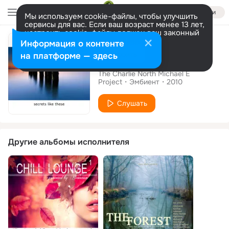
Войти
Мы используем cookie-файлы, чтобы улучшить
сервисы для вас. Если ваш возраст менее 13 лет,
настроить cookie-файлы должен ваш законный
Альбом
представитель.
Больше информации
Информация о контенте
Разрешить все
Настроить
на платформе — здесь
Secrets Like These
The Charlie North Michael E
Project
Эмбиент
2010
Слушать
Другие альбомы исполнителя