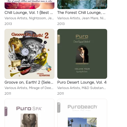
Chill Lounge, Vol. 1 (Best of Smooth Chillout and Downbeat Tunes to Relax Presented by Artenovum)
The Forest Chill Lounge, Vol. 3
Various Artists, Nightzoom, Jean Mare, Photo in Lounge, Newton, Artenovum, Johannes Huppertz, Oliver Schlolaut, Mare et Monti, I...
Various Artists, Jean Mare, Nightzoom, Ibiza Sunset, Raffunk, Artenovum, Thomas Lemmer, Lebensart, Mare et Monti, Ambitus, Ingo ...
2013
2013
Groove on, Earth! 2 (Selected by DJ Nartak)
Puro Desert Lounge, Vol. 4
Various Artists, Mirage of Deep, Northbound, Lemongrass, Jasmon, Weathertunes, Gushi & Raffunk, Glam Sam and His Combo, Unisein,...
Various Artists, M&D Substance, Leftguster, Arthur Oskan, Sounds of Water, Milesart Orchestra, Lauer, Paronator, Koan, Jurr, Apo...
2011
2011