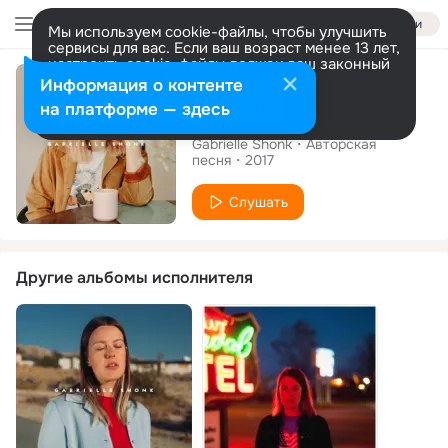
Войти
Мы используем cookie-файлы, чтобы улучшить
сервисы для вас. Если ваш возраст менее 13 лет,
настроить cookie-файлы должен ваш законный
Сингл
представитель.
Больше информации
Информация о контенте
Разрешить все
Настроить
на платформе — здесь
Raindrops
Gabrielle Shonk
Авторская
песня
2017
Слушать
Другие альбомы исполнителя