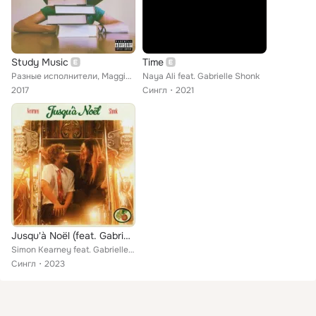
Study Music
Time
Разные исполнители, Maggie Rogers, Troye Sivan, Kacy Hill, Noah Kahan, Shawn Mendes, James TW, Sam Smith, Phillip Phillips, Nial...
Naya Ali feat. Gabrielle Shonk
2017
Сингл
2021
Jusqu'à Noël (feat. Gabrielle Shonk)
Simon Kearney feat. Gabrielle Shonk
Сингл
2023