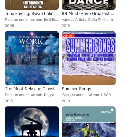
Tchaikovsky: Swan Lake, Sleeping Beauty, & Nutcracker Ballet Suites
99 Must-Have Greatest Classical Masterpieces of Dance
Разные исполнители, Emil Edlinger, Philharmonia Orchestra, Marco Munih, RSO Ljubljana, Alfred Scholz, Hungarian State Orchestra
Various Artists, Sofia Philharmonic Orchestra, Miklos Szenthelyi, Hungarian State Orchestra, Sofia Symphony Orchestra, Budapest ...
2009
2016
The Most Relaxing Classical Music For Work In The Universe
Summer Songs
Разные исполнители, Royal Philharmonic Orchestra, Dieter Goldmann, Zdenek Kosler, Peter Schmalfuss, Jacques Rouvier, Slowakische...
Разные исполнители, USSR State Academy Symphony Orchestra, Kosice State Philharmonic Orchestra, Latvian Philharmonic Chamber Orc...
2013
2010