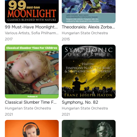
99 Must-Have Moonlight Classics Blended with Nature
Theodorakis: Alexis Zorbas Ballet Suite
Various Artists, Sofia Philharmonic Orchestra, Berliner Kammerorchester, Dresden Philharmonie, London Symphony Orchestra, Peter ...
Hungarian State Orchestra
2017
2015
Classical Slumber Time For Children, Vol. 6
Symphony, No. 82
Hungarian State Orchestra
Hungarian State Orchestra
2021
2021