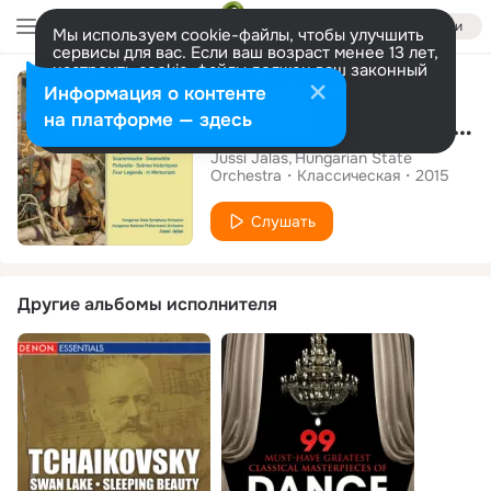
Войти
Мы используем cookie-файлы, чтобы улучшить
сервисы для вас. Если ваш возраст менее 13 лет,
настроить cookie-файлы должен ваш законный
Альбом
представитель.
Больше информации
Информация о контенте
Разрешить все
Настроить
на платформе — здесь
Jussi Jalas - The Sibelius Recordings
Jussi Jalas
Hungarian State
Orchestra
Классическая
2015
Слушать
Другие альбомы исполнителя