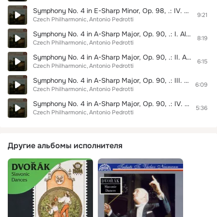
Symphony No. 4 in E-Sharp Minor, Op. 98, .: IV. Allegro energico e passionato
9:21
Czech Philharmonic
Antonio Pedrotti
Symphony No. 4 in A-Sharp Major, Op. 90, .: I. Allegro vivace
8:19
Czech Philharmonic
Antonio Pedrotti
Symphony No. 4 in A-Sharp Major, Op. 90, .: II. Andante con moto
6:15
Czech Philharmonic
Antonio Pedrotti
Symphony No. 4 in A-Sharp Major, Op. 90, .: III. Con moto moderato
6:09
Czech Philharmonic
Antonio Pedrotti
Symphony No. 4 in A-Sharp Major, Op. 90, .: IV. Saltarello (Presto)
5:36
Czech Philharmonic
Antonio Pedrotti
Другие альбомы исполнителя