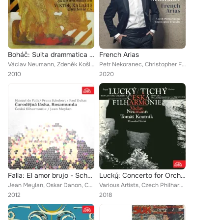
Boháč: Suita drammatica - Kalabis: Symphony No. 4
French Arias
Václav Neumann, Zdeněk Košler, Czech Philharmonic
Petr Nekoranec, Christopher Franklin, Czech Philharmonic
2010
2020
Falla: El amor brujo - Schubert: Rosamunde - Dukas: L´ Apprenti Sorcier
Lucký: Concerto for Orchestra - Tichý: Cello Concerto
Jean Meylan, Oskar Danon, Czech Philharmonic
Various Artists, Czech Philharmonic, Václav Neumann, Tomáš Norbert Koutník, Miroslav Petráš
2012
2018