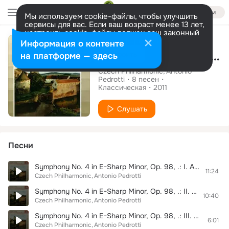
Войти
Мы используем cookie-файлы, чтобы улучшить
сервисы для вас. Если ваш возраст менее 13 лет,
настроить cookie-файлы должен ваш законный
Альбом
представитель.
Больше информации
Информация о контенте
Brahms, Mendelssohn-Bartholdy: Symphony No. 4 in E Minor, Symphony No. 4 in A Major "Italian"
Разрешить все
Настроить
на платформе — здесь
Czech Philharmonic
Antonio
Pedrotti
8
песен
Классическая
2011
Слушать
Песни
Symphony No. 4 in E-Sharp Minor, Op. 98, .: I. Allegro non troppo
11:24
Czech Philharmonic
Antonio Pedrotti
Symphony No. 4 in E-Sharp Minor, Op. 98, .: II. Andante moderato
10:40
Czech Philharmonic
Antonio Pedrotti
Symphony No. 4 in E-Sharp Minor, Op. 98, .: III. Allegro giocoso
6:01
Czech Philharmonic
Antonio Pedrotti