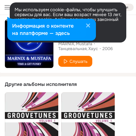
Войти
Мы используем cookie-файлы, чтобы улучшить
сервисы для вас. Если ваш возраст менее 13 лет,
настроить cookie-файлы должен ваш законный
Сингл
представитель.
Больше информации
Информация о контенте
Разрешить все
Настроить
на платформе — здесь
Time 2 Get Funky
MARNIX
Mustafa
Танцевальная
Хаус
2006
Слушать
Другие альбомы исполнителя