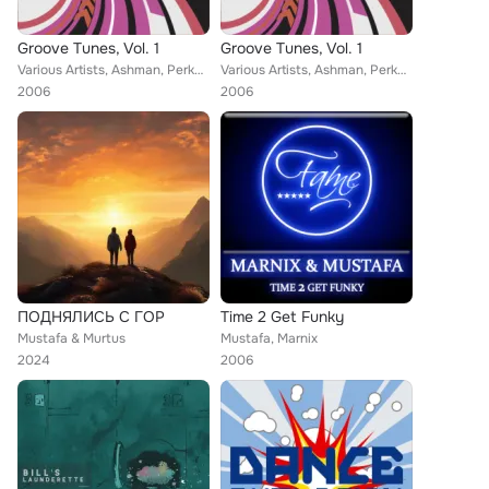
Groove Tunes, Vol. 1
Groove Tunes, Vol. 1
Various Artists, Ashman, Perky, Bazement Freakz, Stephanie B, Third Member, Spirit ID, Sammy Peralta, Armin van Buuren, Chevy Es...
Various Artists, Ashman, Perky, Bazement Freakz, Stephanie B, Third Member, Spirit ID, Sammy Peralta, Armin van Buuren, Chevy Es...
2006
2006
ПОДНЯЛИСЬ С ГОР
Time 2 Get Funky
Mustafa & Murtus
Mustafa, Marnix
2024
2006