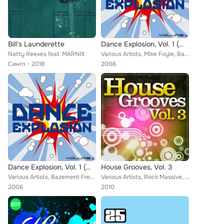
Bill's Launderette
Dance Explosion, Vol. 1 (Ww Excl. USA, Can, Benelux)
Natty Reeves feat. MARNIX
Various Artists, Mike Foyle, Bazement Freakz, Marnix, Mark Otten, Oliver Moldan, M.I.K.E., Stephanie B, Hidden Logic, Armin van ...
Сингл
2018
2006
Dance Explosion, Vol. 1 (WW Excl. USA, Can, Benelux)
House Grooves, Vol. 3
Various Artists, Bazement Freakz, Mark Otten, Oliver Moldan, M.I.K.E., Stephanie B, Armin van Buuren, Interstate, Mustafa, Signa...
Various Artists, Rock Massive, Chris Reece, StoneBridge, Marnix, Third Member, Timofey, Chris Kaeser, Franky Rizardo, Supersub, ...
2006
2010