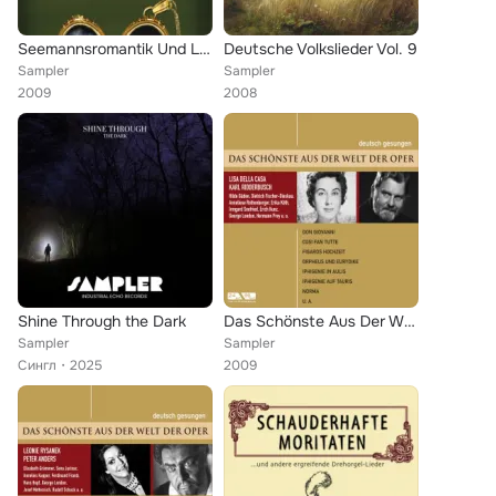
Seemannsromantik Und Lagerfeuerträume
Deutsche Volkslieder Vol. 9
Sampler
Sampler
2009
2008
Shine Through the Dark
Das Schönste Aus Der Welt Der Oper - Don Giovanni, Cosi Fan Tutte U.A.
Sampler
Sampler
Сингл
2025
2009