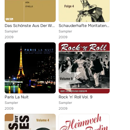
Das Schönste Aus Der Welt Der Oper (Aida, Othello)
Schauderhafte Moritaten Vol. 4
Sampler
Sampler
2009
2009
Paris La Nuit
Rock 'n' Roll Vol. 9
Sampler
Sampler
2009
2009