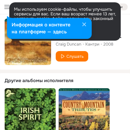
Войти
Мы используем cookie-файлы, чтобы улучшить
сервисы для вас. Если ваш возраст менее 13 лет,
настроить cookie-файлы должен ваш законный
представитель.
Больше информации
Альбом
Информация о контенте
Разрешить все
Настроить
на платформе — здесь
Hymns On The Mountain
Craig Duncan
Кантри
2008
Слушать
Другие альбомы исполнителя