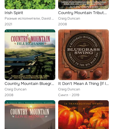
Irish Spirit
Country Mountain Tributes: John Denver
Разные исполнители, David Davidson, Órla Fallon, Cynthia Wyatt, David Arkenstone, Craig Duncan, Charlee Brooks
Craig Duncan
2021
2008
Country Mountain Bluegrass
It Don't Mean A Thing (If It Ain't Got That Swing)
Craig Duncan
Craig Duncan
2008
Сингл
2019