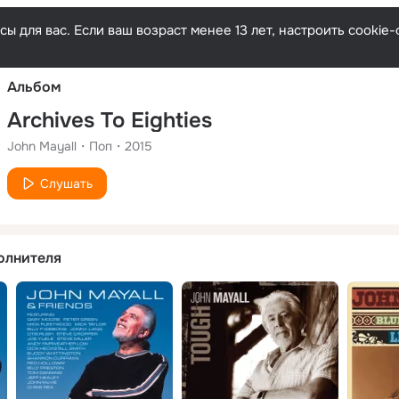
Русски
ы для вас. Если ваш возраст менее 13 лет, настроить cooki
Альбом
Archives To Eighties
John Mayall
Поп
2015
Слушать
олнителя