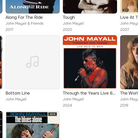
Along For The Ride
Tough
Live At 
John Mayall & Friends
John Mayall
John Maya
2017
2020
2007
Bottom Line
Through the Years Live 60's to 80's
The Worl
John Mayall
John Mayall
John Maya
2024
2019