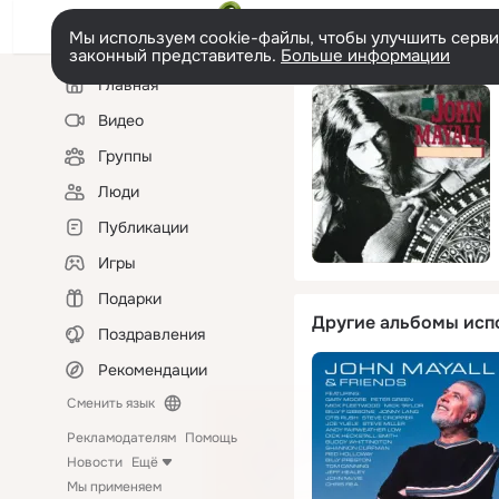
Мы используем cookie-файлы, чтобы улучшить сервис
законный представитель.
Больше информации
Левая
Главная
колонка
Видео
Группы
Люди
Публикации
Игры
Подарки
Другие альбомы исп
Поздравления
Рекомендации
Сменить язык
Рекламодателям
Помощь
Новости
Ещё
Мы применяем