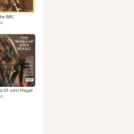
The BBC
ll
d Of John Mayall
ll