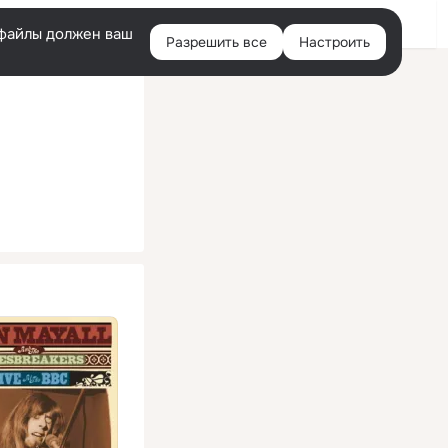
Помощь
Войти
й
e-файлы должен ваш
Разрешить все
Настроить
Правая
колонка