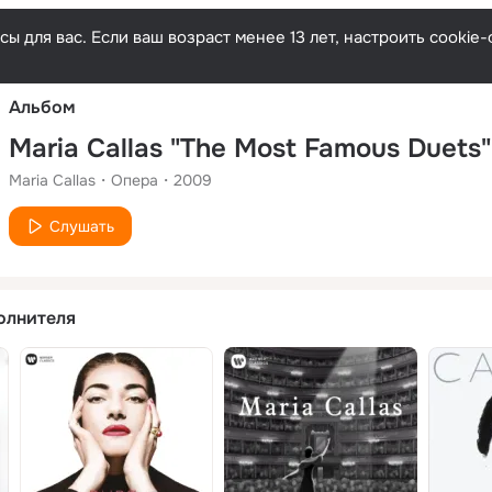
Русски
ы для вас. Если ваш возраст менее 13 лет, настроить cooki
Альбом
Maria Callas "The Most Famous Duets"
Maria Callas
Опера
2009
Слушать
олнителя