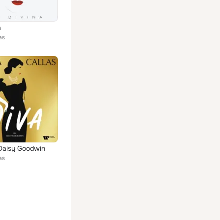
a
as
Daisy Goodwin
as