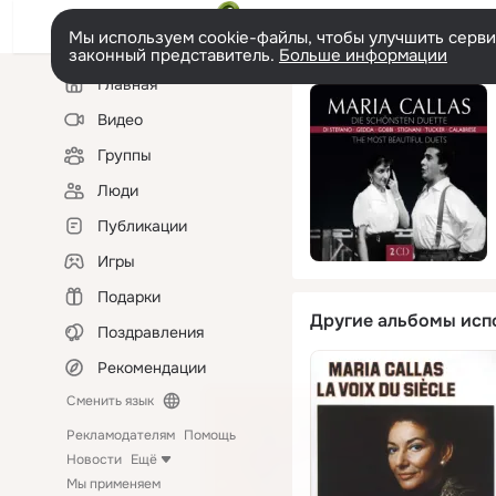
Мы используем cookie-файлы, чтобы улучшить сервис
законный представитель.
Больше информации
Левая
Главная
колонка
Видео
Группы
Люди
Публикации
Игры
Подарки
Другие альбомы исп
Поздравления
Рекомендации
Сменить язык
Рекламодателям
Помощь
Новости
Ещё
Мы применяем