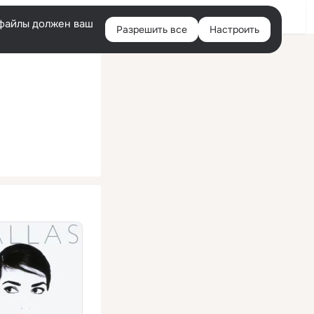
Помощь
Войти
й
e-файлы должен ваш
Разрешить все
Настроить
Правая
колонка