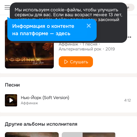
Войти
Мы используем cookie-файлы, чтобы улучшить
сервисы для вас. Если ваш возраст менее 13 лет,
настроить cookie-файлы должен ваш законный
Сингл
представитель.
Больше информации
Информация о контенте
Разрешить все
Настроить
на платформе — здесь
Нью-Йорк (Soft Version)
Аффинаж
1
песня
Альтернативный рок
2019
Слушать
Песни
Нью-Йорк (Soft Version)
4:12
Аффинаж
Другие альбомы исполнителя