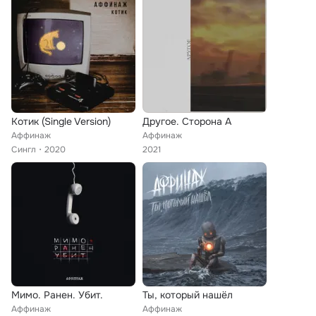
Котик (Single Version)
Другое. Сторона А
Аффинаж
Аффинаж
Сингл
2020
2021
Мимо. Ранен. Убит.
Ты, который нашёл
Аффинаж
Аффинаж