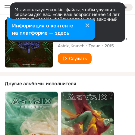
Войти
Мы используем cookie-файлы, чтобы улучшить
сервисы для вас. Если ваш возраст менее 13 лет,
настроить cookie-файлы должен ваш законный
представитель.
Больше информации
Сингл
Информация о контенте
Разрешить все
Настроить
на платформе — здесь
Antiwar (Azax Syndrom Remix)
Astrix
Krunch
Транс
2015
Слушать
Другие альбомы исполнителя