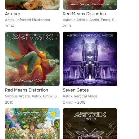
Artcore
Red Means Distortion
Astrix, Infected Mushroom
Various Artists, Astrix, Emok, Shakta, Delirious, Infected Mushroom, Krunch, NDSA feat. Guy Salama, Tom C.
2004
2010
Red Means Distortion
Seven Gates
Various Artists, Astrix, Emok, Shakta, Delirious, Infected Mushroom, Krunch, NDSA feat. Guy Salama, Tom C.
Astrix, Vertical Mode
2010
Сингл
2018