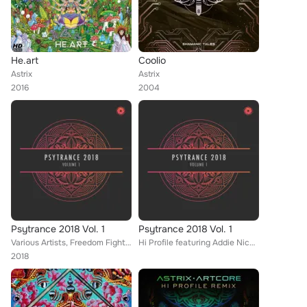
He.art
Coolio
Astrix
Astrix
2016
2004
Psytrance 2018 Vol. 1
Psytrance 2018 Vol. 1
Various Artists, Freedom Fighters, Audioform, Omiki, Eddie Bitar, Paul Oakenfold, Psycrain, Ovnimoon, Rafael Osmo, Ghost Rider, ...
Hi Profile featuring Addie Nicole, Mandala (UK), Astrix & Freedom Fighters, Symbolic & Lifeforms, Vini Vici & Astrix, Shadow Chr...
2018