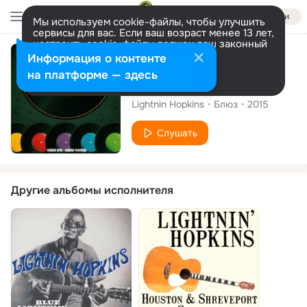
Войти
Мы используем cookie-файлы, чтобы улучшить
сервисы для вас. Если ваш возраст менее 13 лет,
настроить cookie-файлы должен ваш законный
представитель.
Больше информации
Альбом
Информация о контенте
Разрешить все
Настроить
на платформе — здесь
Tell Me Baby
Lightnin Hopkins
Блюз
2015
Слушать
Другие альбомы исполнителя