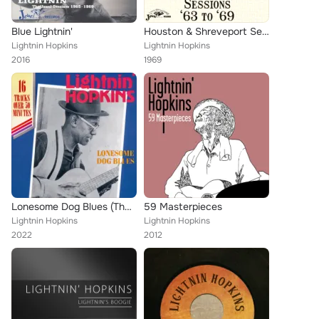
Blue Lightnin'
Houston & Shreveport Sessions '63 to '69
Lightnin Hopkins
Lightnin Hopkins
2016
1969
Lonesome Dog Blues (The RPM Singles 1951-1961)
59 Masterpieces
Lightnin Hopkins
Lightnin Hopkins
2022
2012