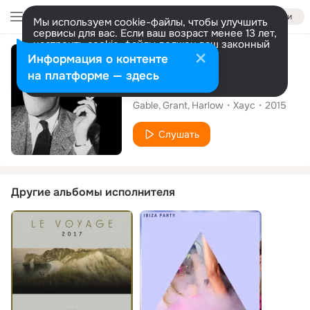
Войти
Мы используем cookie-файлы, чтобы улучшить
сервисы для вас. Если ваш возраст менее 13 лет,
настроить cookie-файлы должен ваш законный
представитель.
Больше информации
Альбом
Информация о контенте
Разрешить все
Настроить
на платформе — здесь
The Diaries Vol. 3
Gable
Grant
Harlow
Хаус
2015
Слушать
Другие альбомы исполнителя