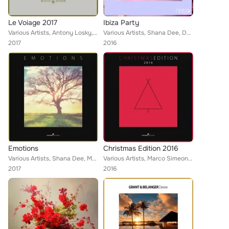
Le Voiage 2017
Ibiza Party
Various Artists, Antony Losky, Denis Lopez, Marco Simeone, Ero Boy, Enea Brutti, Erik Cooke, Davidc, Fading Soul, Aasana Namib, ...
Various Artists, Shana Dee, Denis Lopez, Marco Simeone, De Santis, Gafer, Benny Camaro, Claudio Gasparini, J Vin, Davidc, France...
2017
2016
Emotions
Christmas Edition 2016
Various Artists, Shana Dee, Marco Simeone, Ero Boy, Gafer, Enea Brutti, Erik Cooke, Claudio Gasparini, Davidc, Fading Soul, Aasa...
Various Artists, Marco Simeone, De Santis, Gafer, Enea Brutti, Benny Camaro, Erik Cooke, Claudio Gasparini, Davidc, Francesco Gi...
2017
2016