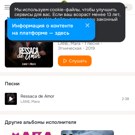
Войти
Мы используем cookie-файлы, чтобы улучшить
сервисы для вас. Если ваш возраст менее 13 лет,
настроить cookie-файлы должен ваш законный
Сингл
представитель.
Больше информации
Информация о контенте
Разрешить все
Настроить
на платформе — здесь
Ressaca de Amor
LANE
Mara
1
песня
Этническая
2019
Слушать
Песни
Ressaca de Amor
2:38
LANE
Mara
Другие альбомы исполнителя