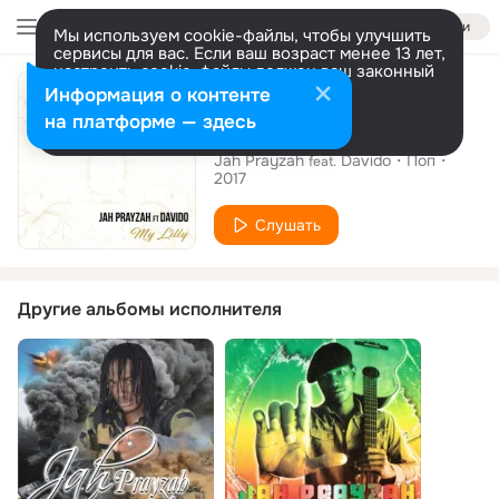
Войти
Мы используем cookie-файлы, чтобы улучшить
сервисы для вас. Если ваш возраст менее 13 лет,
настроить cookie-файлы должен ваш законный
Сингл
представитель.
Больше информации
Информация о контенте
Разрешить все
Настроить
на платформе — здесь
My Lilly
Jah Prayzah
Davido
Поп
feat.
2017
Слушать
Другие альбомы исполнителя