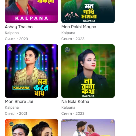
Ashay Thakbo
Mon Pakhi Moyna
Kalpana
Kalpana
Сингл
2023
Сингл
2023
Mon Bhore Jai
Na Bola Kotha
Kalpana
Kalpana
Сингл
2021
Сингл
2023