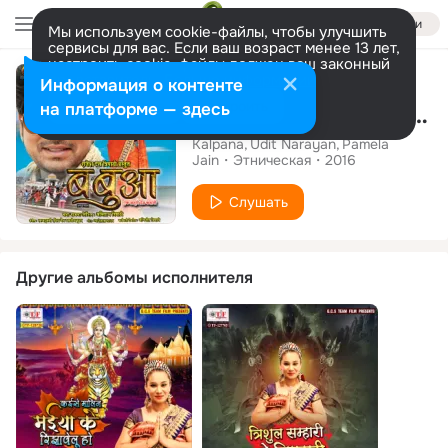
Войти
Мы используем cookie-файлы, чтобы улучшить
сервисы для вас. Если ваш возраст менее 13 лет,
настроить cookie-файлы должен ваш законный
Альбом
представитель.
Больше информации
Информация о контенте
Разрешить все
Настроить
на платформе — здесь
Babua (Original Motion Picture Soundtrack)
Kalpana
Udit Narayan
Pamela
Jain
Этническая
2016
Слушать
Другие альбомы исполнителя