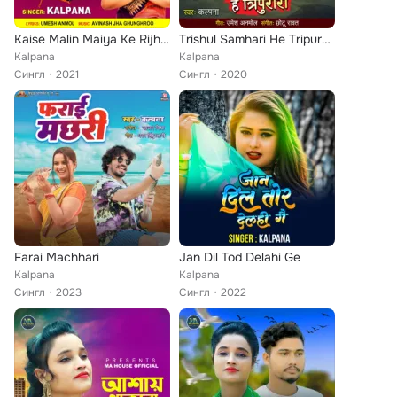
Kaise Malin Maiya Ke Rijhawelu Ho
Trishul Samhari He Tripurari
Kalpana
Kalpana
Сингл
2021
Сингл
2020
Farai Machhari
Jan Dil Tod Delahi Ge
Kalpana
Kalpana
Сингл
2023
Сингл
2022