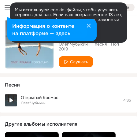
Войти
Мы используем cookie-файлы, чтобы улучшить
сервисы для вас. Если ваш возраст менее 13 лет,
настроить cookie-файлы должен ваш законный
Альбом
представитель.
Больше информации
Информация о контенте
Разрешить все
Настроить
на платформе — здесь
Романтика
Олег Чубыкин
1
песня
Поп
2019
Слушать
Песни
Открытый Космос
4:35
Олег Чубыкин
Другие альбомы исполнителя