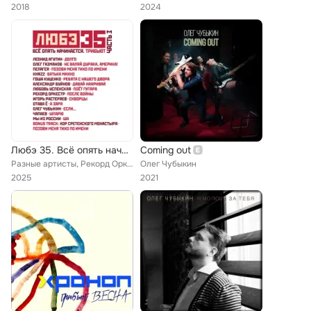
2018
2024
Любэ 35. Всё опять начинается. Трибьют (Часть 3)
Coming out
Разные артисты, Рекорд Оркестр, Отава Ё, Леонид Агутин, КняZz, группа Мы Из России, Александр Буйнов, Любовь Успенская, Хор Срет...
Олег Чубыкин
2025
2021