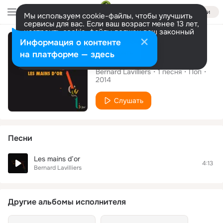
Войти
Мы используем cookie-файлы, чтобы улучшить
сервисы для вас. Если ваш возраст менее 13 лет,
настроить cookie-файлы должен ваш законный
Сингл
представитель.
Больше информации
Информация о контенте
Разрешить все
Настроить
на платформе — здесь
Les mains d'or
Bernard Lavilliers
1
песня
Поп
2014
Слушать
Песни
Les mains d’or
4:13
Bernard Lavilliers
Другие альбомы исполнителя