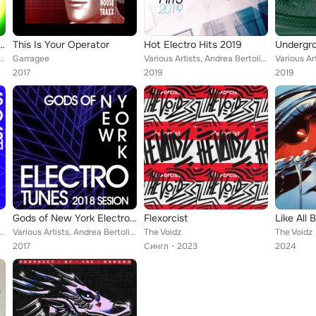
egends: Top 120 Mega Pack Hits
This Is Your Operator
Hot Electro Hits 2019
Undergr
elli, Max Lee, Dj Pentium, Barabba, Planet Drum, J.t. Project, Afroblakers, Southern Company, Dr...
Garragee
Various Artists, Andrea Bertolini, Marshall, Tek In Italy, Guzman, Garragee, The L Bit, Crackdown, Love Liquid, Afrikaner, Lysar...
2017
2019
2019
xed
Gods of New York Electro Tunes 2018 Edition
Flexorcist
Like All 
k, Powerizer, Ramon Ramonito, Garragee, Elektromafia, The L Bit...
Various Artists, Andrea Bertolini, Last Minute, The Voidz, Just A Bit Crush, Powerizer, DJ Renny, Garragee, The L Bit, Paola Per...
The Voidz
The Voidz
2017
Сингл
2023
2024