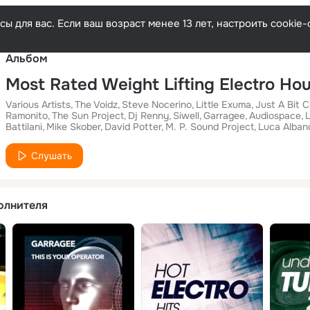
Русски
ы для вас. Если ваш возраст менее 13 лет, настроить cooki
Альбом
Various Artists
The Voidz
Steve Nocerino
Little Exuma
Just A Bit 
Ramonito
The Sun Project
Dj Renny
Siwell
Garragee
Audiospace
Battilani
Mike Skober
David Potter
M. P. Sound Project
Luca Alban
Слушать
олнителя