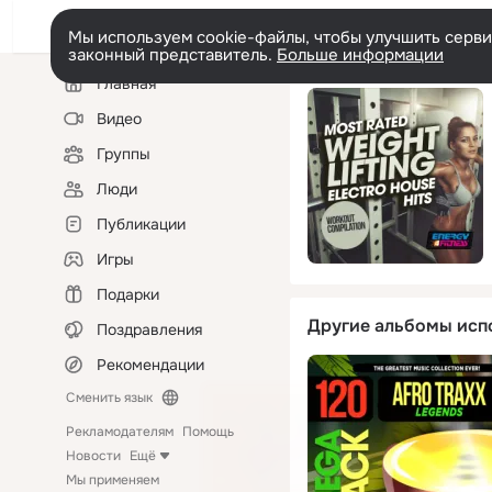
Мы используем cookie-файлы, чтобы улучшить сервис
законный представитель.
Больше информации
Левая
Главная
колонка
Видео
Группы
Люди
Публикации
Игры
Подарки
Другие альбомы исп
Поздравления
Рекомендации
Сменить язык
Рекламодателям
Помощь
Новости
Ещё
Мы применяем