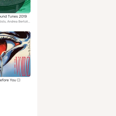
ound Tunes 2019
Various Artists, Andrea Bertolini, 3Headz, Maurizio Gubellini Presents, Joe Smedile, Project 05, The Sun Project, Garragee, The ...
Before You