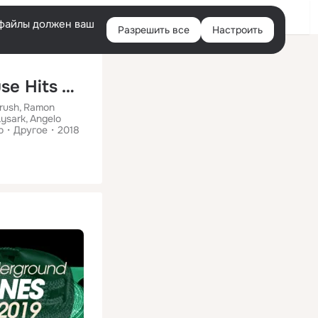
Помощь
Войти
й
e-файлы должен ваш
Разрешить все
Настроить
Правая
колонка
Most Rated Weight Lifting Electro House Hits Workout Compilation
Crush
Ramon
Lysark
Angelo
o
Другое
2018