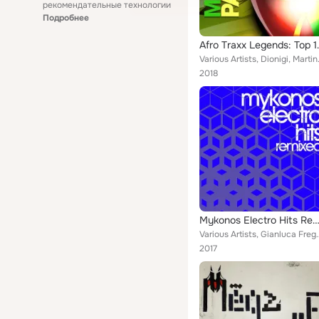
рекомендательные технологии
Подробнее
Afro Traxx L
Various Artists, Dionigi, Martin
2018
Mykonos Electro Hits Remi
Various Artists, Gianluca Fregonese, Jessie Diamond DJ, Dual Shoc
2017