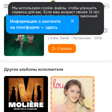
Войти
Мы используем cookie-файлы, чтобы улучшить
сервисы для вас. Если ваш возраст менее 13 лет,
настроить cookie-файлы должен ваш законный
представитель.
Больше информации
Альбом
Информация о контенте
Разрешить все
Настроить
на платформе — здесь
Del Barrio al Escenario, Vol. 1
j trons
Derek
Латинская
2019
Слушать
Другие альбомы исполнителя