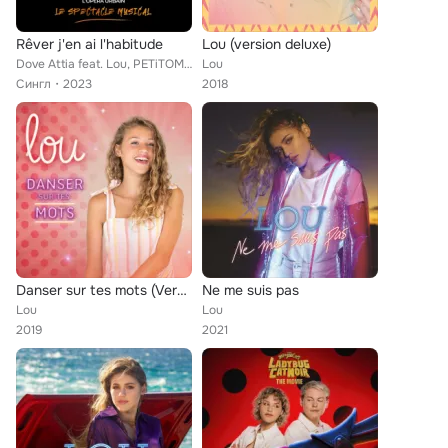
Rêver j'en ai l'habitude
Lou (version deluxe)
Dove Attia feat. Lou, PETiTOM, Morgan, Shaïna Pronzola, Vike, Abi Bernadoth
Lou
Сингл
2023
2018
Danser sur tes mots (Version deluxe)
Ne me suis pas
Lou
Lou
2019
2021