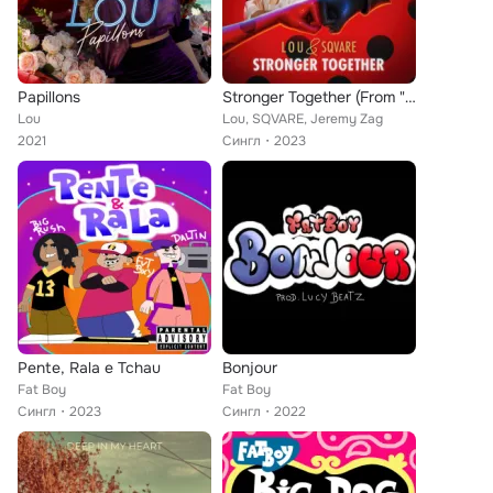
Papillons
Stronger Together (From "Miraculous: Ladybug & Cat Noir, The Movie")
Lou
Lou, SQVARE, Jeremy Zag
2021
Сингл
2023
Pente, Rala e Tchau
Bonjour
Fat Boy
Fat Boy
Сингл
2023
Сингл
2022