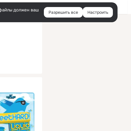
Помощь
Войти
й
e-файлы должен ваш
Разрешить все
Настроить
Правая
колонка