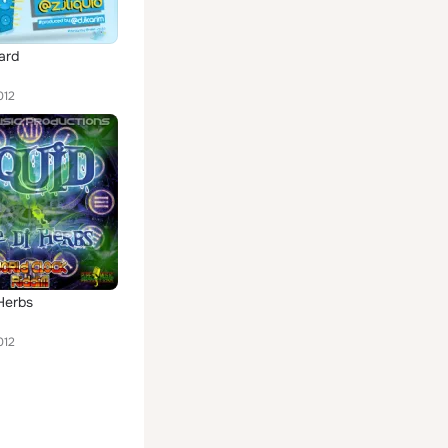
ard
012
Herbs
012