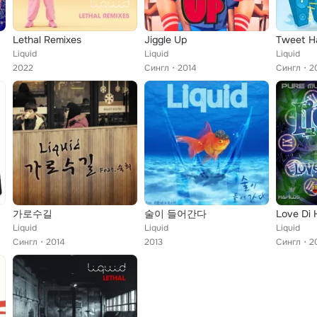
Lethal Remixes
Jiggle Up
Tweet H
Liquid
Liquid
Liquid
2022
Сингл
2014
Сингл
2
가로수길
술이 들어간다
Love Di 
Liquid
Liquid
Liquid
Сингл
2014
2013
Сингл
2