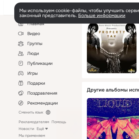
Мы используем cookie-файлы, чтобы улучшить сервис
законный представитель.
Больше информации
Левая
Главная
колонка
Видео
Группы
Люди
Публикации
Игры
Подарки
Другие альбомы исп
Поздравления
Рекомендации
Сменить язык
Рекламодателям
Помощь
Новости
Ещё
Мы применяем